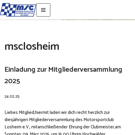
Zum
Inhalt
springen
msclosheim
Einladung zur Mitgliederversammlung
2025
24.02.25
Liebes Mitglied,hiermit laden wir dich recht herzlich zur
diesjährigen Mitgliederversammlung des Motorsportclub
Losheim e.V., mitanschließender Ehrung der Clubmeister,am
Sonntag, 09. März 2025, um 15.00 Uhrim Hochwälder