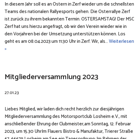
In diesem Jahr soll es an Ostern in Zerf wieder um die schnellsten
Teams des nationalen Rallyesports gehen. Die Osterrallye Zerf
ist zurück zu ihrem bekannten Termin. OSTERSAMSTAG! Der MSC
Zerf hat uns hierzu angefragt, ob wir den Verein wieder wie in
den Vorjahren bei der Umsetzung unterstützen können. Los
geht es am 08.04.2023 um 11:30 Uhr in Zerf. Wir, als…
Weiterlesen
»
Mitgliederversammlung 2023
27.01.23
Liebes Mitglied, wir laden dich recht herzlich zur diesjährigen
Mitgliederversammlung des Motorsportclub Losheim e.V., mit
anschließender Ehrung der Clubmeister,am Sonntag, 12. Februar
2023, um 15.30 UhrIm Flauers Bistro & Manufaktur, Trierer Straße
67, 66679 Losheim am See ein.Tagesordnung: Im Rahmen der