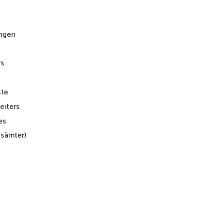
ungen
rs
ste
eiters
es
sämter)